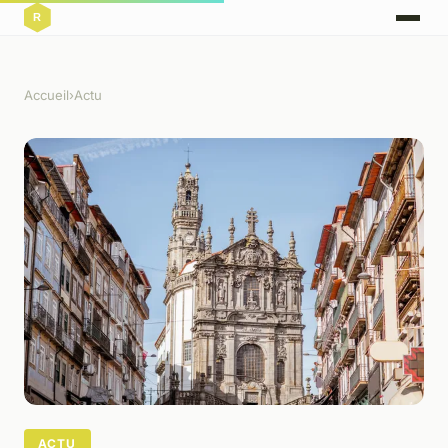
Accueil
›
Actu
ACTU