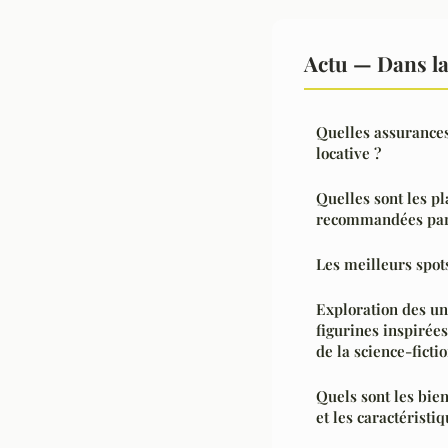
Actu — Dans l
Quelles assurances
locative ?
Quelles sont les p
recommandées par 
Les meilleurs spo
Exploration des uni
figurines inspirée
de la science-ficti
Quels sont les bien
et les caractérist