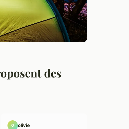
roposent des
olivie
O