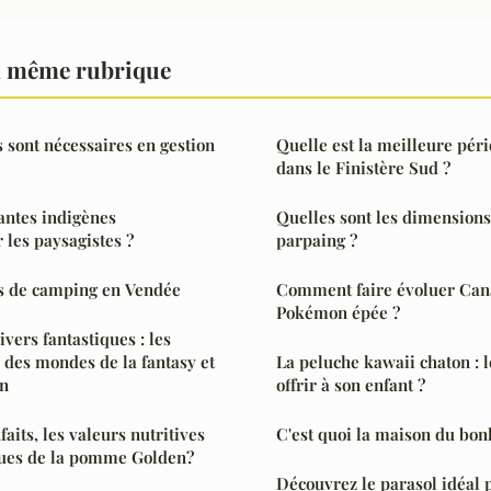
a même rubrique
 sont nécessaires en gestion
Quelle est la meilleure pé
dans le Finistère Sud ?
lantes indigènes
Quelles sont les dimensions
les paysagistes ?
parpaing ?
ts de camping en Vendée
Comment faire évoluer Can
Pokémon épée ?
vers fantastiques : les
s des mondes de la fantasy et
La peluche kawaii chaton : l
on
offrir à son enfant ?
faits, les valeurs nutritives
C'est quoi la maison du bon
iques de la pomme Golden?
Découvrez le parasol idéal 