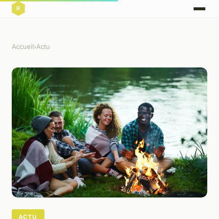
Accueil
›
Actu
ACTU