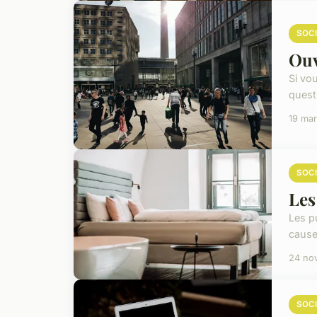
SOC
Ouv
Si vo
questi
19 ma
SOC
Les
Les p
cause
24 no
SOC