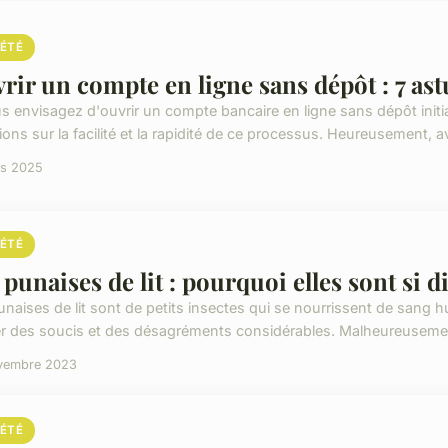
IÉTÉ
rir un compte en ligne sans dépôt : 7 ast
us envisagez d'ouvrir un compte bancaire en ligne sans dépôt init
ons sur la facilité et la rapidité de ce processus. Heureusement, a
rs 2025
IÉTÉ
 punaises de lit : pourquoi elles sont si di
unaises de lit sont de petits insectes qui se nourrissent de san
r des soucis et des désagréments considérables. Malheureusement,
vembre 2023
IÉTÉ