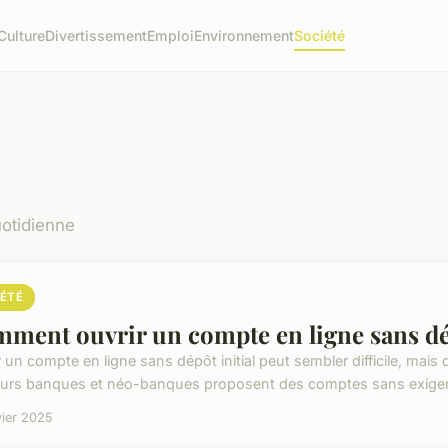
Culture
Divertissement
Emploi
Environnement
Société
uotidienne
IÉTÉ
ment ouvrir un compte en ligne sans dép
r un compte en ligne sans dépôt initial peut sembler difficile, mai
eurs banques et néo-banques proposent des comptes sans exigen
vier 2025