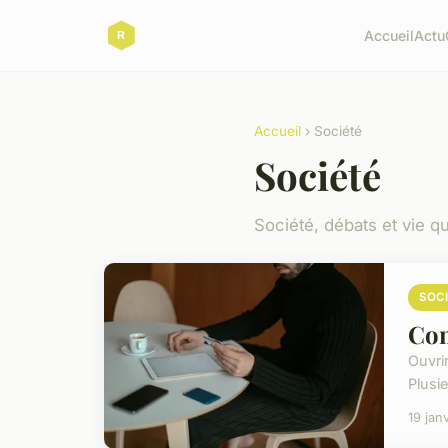
Accueil
Actu
Accueil
› Société
Société
Société, débats et vie q
SOC
Com
Ouvri
Plusi
19 jan