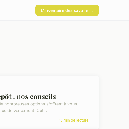
L'inventaire des savoirs →
ôt : nos conseils
s de nombreuses options s'offrent à vous.
ce de versement. Cet...
15 min de lecture →