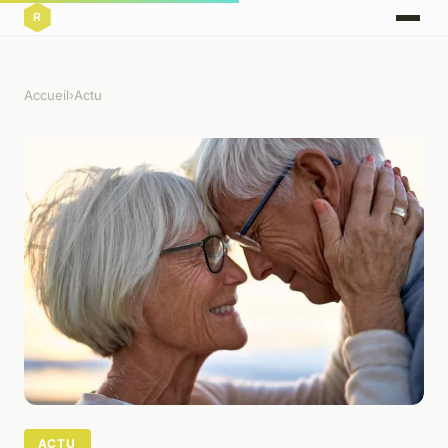
Accueil
›
Actu
ACTU