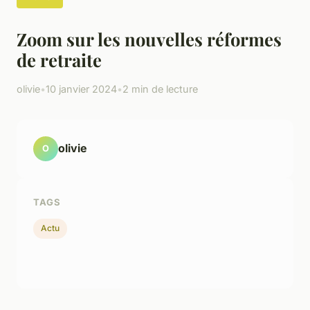
Zoom sur les nouvelles réformes
de retraite
olivie
•
10 janvier 2024
•
2 min de lecture
olivie
O
TAGS
Actu