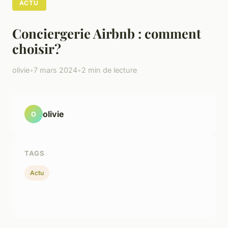
ACTU
Conciergerie Airbnb : comment
choisir?
olivie
•
7 mars 2024
•
2 min de lecture
olivie
O
TAGS
Actu