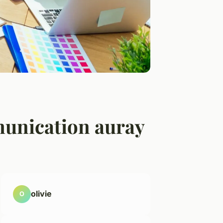
munication auray
olivie
O