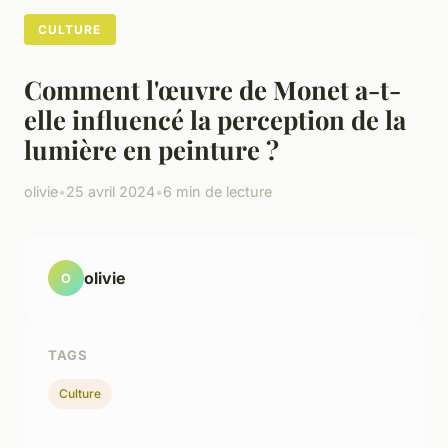
CULTURE
Comment l'œuvre de Monet a-t-
elle influencé la perception de la
lumière en peinture ?
olivie
•
25 avril 2024
•
6 min de lecture
olivie
O
TAGS
Culture