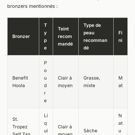
bronzers mentionnés :
T
Type de
Teint
y
peau
Fi
Bronzer
recom
p
recomman
ni
mandé
e
dé
P
o
Benefit
u
Clair à
Grasse,
M
Hoola
d
moyen
mixte
at
r
e
Li
N
St.
q
at
Tropez
Clair à
ui
Sèche
u
Self Tan
moyen