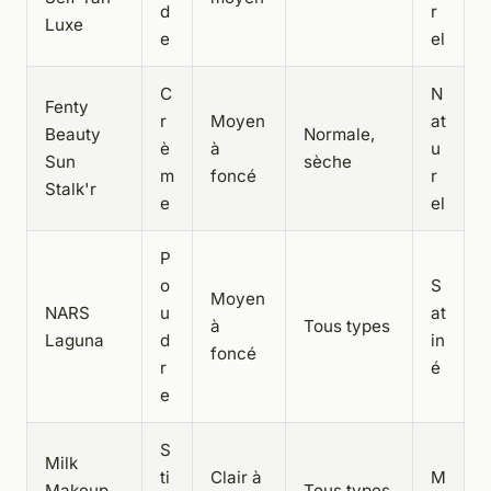
d
r
Luxe
e
el
C
N
Fenty
r
Moyen
at
Beauty
Normale,
è
à
u
Sun
sèche
m
foncé
r
Stalk'r
e
el
P
o
S
Moyen
NARS
u
at
à
Tous types
Laguna
d
in
foncé
r
é
e
S
Milk
ti
Clair à
M
Makeup
Tous types