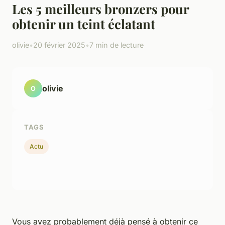
Les 5 meilleurs bronzers pour
obtenir un teint éclatant
olivie
•
20 février 2025
•
7 min de lecture
olivie
O
TAGS
Actu
Vous avez probablement déjà pensé à obtenir ce